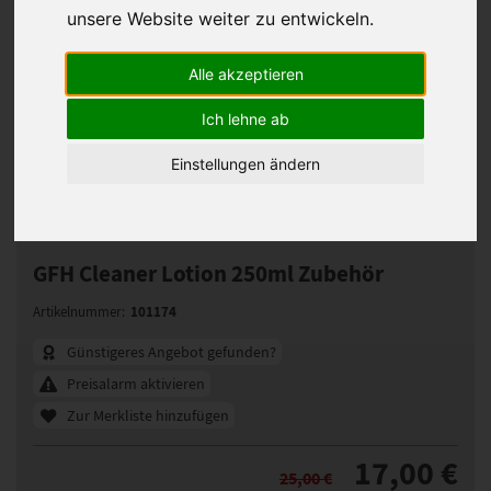
unsere Website weiter zu entwickeln.
Alle akzeptieren
Ich lehne ab
Einstellungen ändern
GFH Cleaner Lotion 250ml Zubehör
101174
Artikelnummer:
Günstigeres Angebot gefunden?
Preisalarm aktivieren
Zur Merkliste hinzufügen
17,00 €
25,00 €