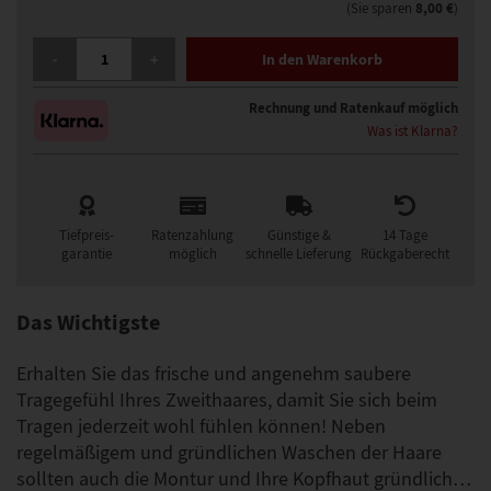
8,00 €
(Sie sparen
)
GFH CLEANER LOTION 250ML ZUBEHÖR MENGE
-
+
In den Warenkorb
Rechnung und Ratenkauf möglich
Was ist Klarna?
Tiefpreis-
Ratenzahlung
Günstige &
14 Tage
garantie
möglich
schnelle Lieferung
Rückgaberecht
Das Wichtigste
Erhalten Sie das frische und angenehm saubere
Tragegefühl Ihres Zweithaares, damit Sie sich beim
Tragen jederzeit wohl fühlen können! Neben
regelmäßigem und gründlichen Waschen der Haare
sollten auch die Montur und Ihre Kopfhaut gründlich…