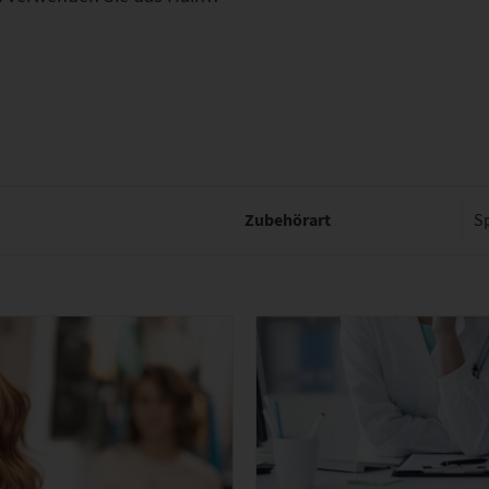
Zubehörart
S