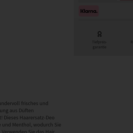
Tiefpreis-
R
garantie
undervoll frisches und
hung aus Düften
! Dieses Haarersatz-Deo
ne und Menthol, wodurch Sie
n. Verwenden Sie das Hair…