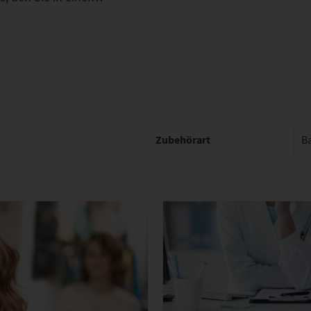
Zubehörart
B