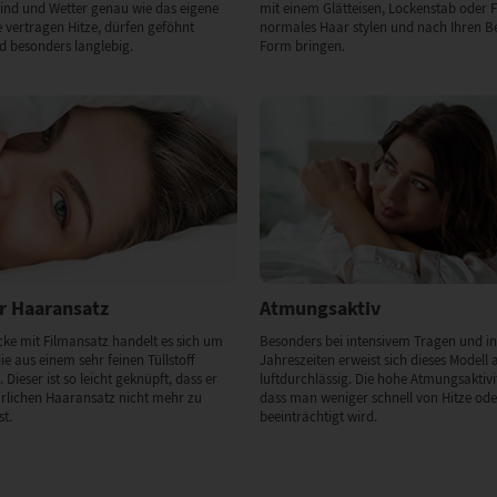
Wind und Wetter genau wie das eigene
mit einem Glätteisen, Lockenstab oder 
 vertragen Hitze, dürfen geföhnt
normales Haar stylen und nach Ihren Be
d besonders langlebig.
Form bringen.
r Haaransatz
Atmungsaktiv
cke mit Filmansatz handelt es sich um
Besonders bei intensivem Tragen und in
ie aus einem sehr feinen Tüllstoff
Jahreszeiten erweist sich dieses Modell 
. Dieser ist so leicht geknüpft, dass er
luftdurchlässig. Die hohe Atmungsaktivit
rlichen Haaransatz nicht mehr zu
dass man weniger schnell von Hitze od
st.
beeinträchtigt wird.