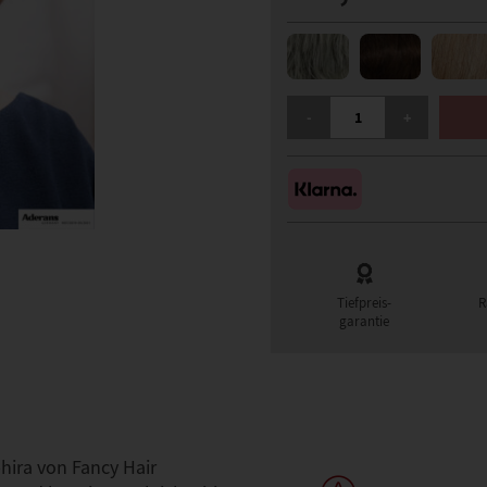
FANCY HAIR SAPHIRA PE
-
+
Tiefpreis-
R
garantie
ira von Fancy Hair