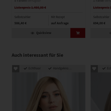
8 Farben
1 Farbe
verfügbar
verf
Listenpreis 1.466,00 €
Listenpreis 
Selbstzahler
Mit Rezept
Selbstzahler
586,40 €
auf Anfrage
694,00 €
Quickview
Auch interessant für Sie
Echthaar
Handgeknüpft
Ec