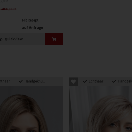
ügbar
1.466,00 €
Mit Rezept
auf Anfrage
Quickview
hthaar
Handgeknüpft
Echthaar
Handgeknü