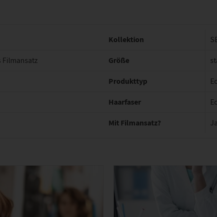
Kollektion
S
Größe
 Filmansatz
st
Produkttyp
E
Haarfaser
E
Mit Filmansatz?
J