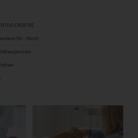
ENTOO CREATIVE
andard (54 – 56cm)
chthaarperücke
chthaar
a