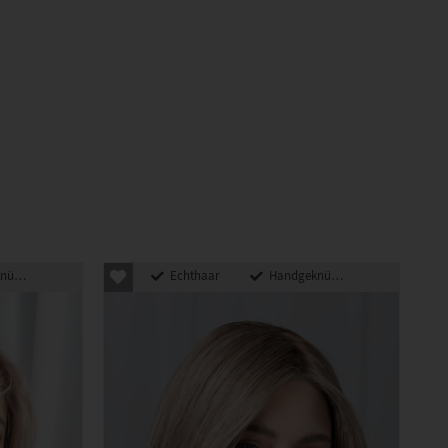
pft
Echthaar
Handgeknüpft