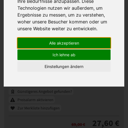
Ihre Bedürfnisse anzupassen. Diese
Technologien nutzen wir außerdem, um
Ergebnisse zu messen, um zu verstehen,
woher unsere Besucher kommen oder um
unsere Website weiter zu entwickeln.
Alle akzeptieren
Ich lehne ab
Ellen Wille Frappe Haarteil
Einstellungen ändern
110985
Artikelnummer:
nougat mix
Gezeigte Farbe:
Günstigeres Angebot gefunden?
Preisalarm aktivieren
Zur Merkliste hinzufügen
27,60 €
69,00 €