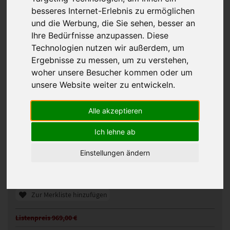
besseres Internet-Erlebnis zu ermöglichen
und die Werbung, die Sie sehen, besser an
Ihre Bedürfnisse anzupassen. Diese
Technologien nutzen wir außerdem, um
Ergebnisse zu messen, um zu verstehen,
woher unsere Besucher kommen oder um
unsere Website weiter zu entwickeln.
Alle akzeptieren
Bergmann Chiara Perücke
Ich lehne ab
440068
Artikelnummer:
chocolate mix
Gezeigte Farbe:
Einstellungen ändern
Günstigeres Angebot gefunden?
Preisalarm aktivieren
Zur Merkliste hinzufügen
Listenpreis 969,00 €