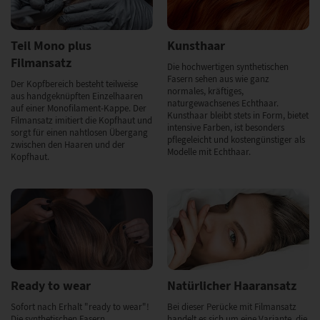
Teil Mono plus
Kunsthaar
Filmansatz
Die hochwertigen synthetischen
Fasern sehen aus wie ganz
Der Kopfbereich besteht teilweise
normales, kräftiges,
aus handgeknüpften Einzelhaaren
naturgewachsenes Echthaar.
auf einer Monofilament-Kappe. Der
Kunsthaar bleibt stets in Form, bietet
Filmansatz imitiert die Kopfhaut und
intensive Farben, ist besonders
sorgt für einen nahtlosen Übergang
pflegeleicht und kostengünstiger als
zwischen den Haaren und der
Modelle mit Echthaar.
Kopfhaut.
Ready to wear
Natürlicher Haaransatz
Sofort nach Erhalt "ready to wear"!
Bei dieser Perücke mit Filmansatz
Die synthetischen Fasern
handelt es sich um eine Variante, die