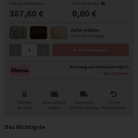
Preis als Selbstzahler
Preis mit Rezept
387,60 €
0,00 €
Farbe wählen
15 Farben verfügbar
BERGMANN CHIARA PERÜCKE MENGE
-
+
In den Warenkorb
Rechnung und Ratenkauf möglich
Was ist Klarna?
Tiefpreis-
Ratenzahlung
Günstige &
14 Tage
garantie
möglich
schnelle Lieferung
Rückgaberecht
Das Wichtigste