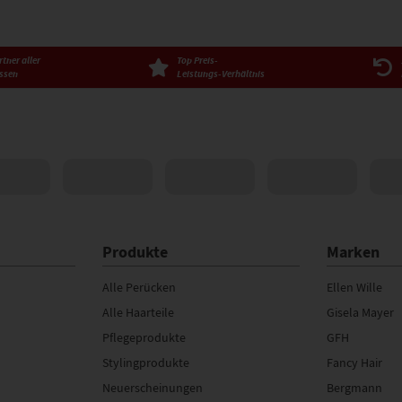
tner aller
Top Preis-
ssen
Leistungs-Verhältnis
Produkte
Marken
Alle Perücken
Ellen Wille
Alle Haarteile
Gisela Mayer
Pflegeprodukte
GFH
Stylingprodukte
Fancy Hair
Neuerscheinungen
Bergmann